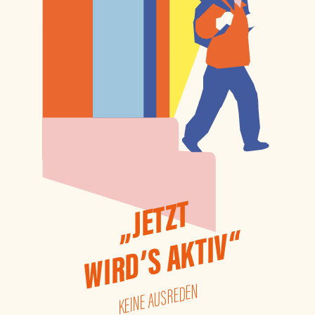
„JETZT
WIRD’S AKTIV“
KEINE AUSREDEN